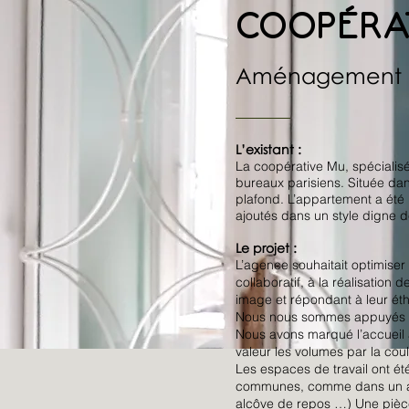
COOPÉRA
Aménagement e
L’existant :
La coopérative Mu, spéciali
bureaux parisiens. Située da
plafond. L’appartement a été 
ajoutés dans un style digne d
Le projet :
L’agence souhaitait optimiser
collaboratif, à la réalisation
image et répondant à leur é
Nous nous sommes appuyés sur 
Nous avons marqué l’accueil 
valeur les volumes par la cou
Les espaces de travail ont ét
communes, comme dans un appa
alcôve de repos …) Une pièce