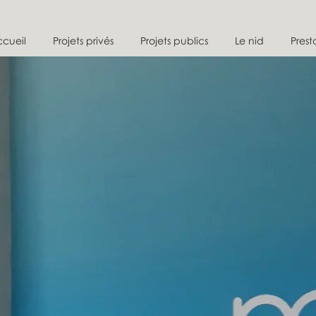
cueil
Projets privés
Projets publics
Le nid
Prest