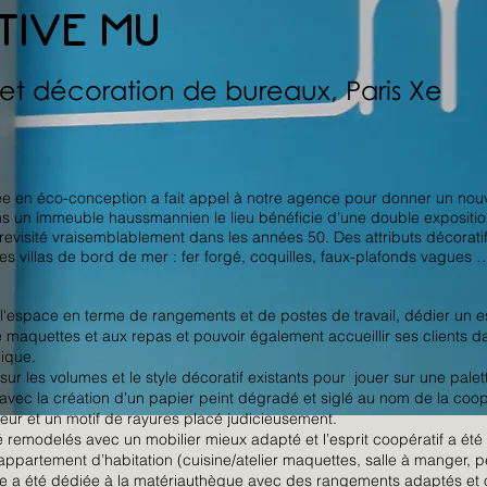
TIVE MU
t décoration de bureaux
, Paris X
e
sée en éco-conception a fait appel à notre agence pour donner un n
ns un immeuble haussmannien le lieu bénéficie d’une double expositio
revisité vraisemblablement dans les années 50. Des attributs décorati
es villas de bord de mer : fer forgé, coquilles, faux-plafonds vagues 
 l'espace en terme de rangements et de postes de travail, dédier un es
 de maquettes et aux repas et pouvoir également accueillir ses clients d
thique.
les volumes et le style décoratif existants pour jouer sur une palett
avec la création d’un papier peint dégradé et siglé au nom de la coo
leur et un motif de rayures placé judicieusement.
é remodelés avec un mobilier mieux adapté et l’esprit coopératif a été
rtement d’habitation (cuisine/atelier maquettes, salle à manger, pe
 a été dédiée à la matériauthèque avec des rangements adaptés et o