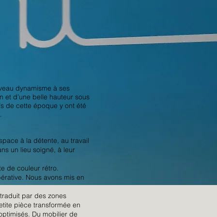
ouveau dynamisme à ses
n et d’une belle hauteur sous
fs de cette époque y ont été
…
pace à la détente, au travail
ans un lieu soigné, à leur
e de couleur rétro.
pérative. Nous avons mis en
 traduit par des zones
tite pièce transformée en
ptimisés. Du mobilier de